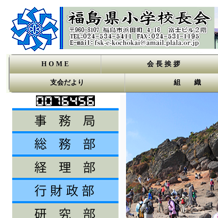
H O M E
会 長 挨 拶
支会だより
組 織